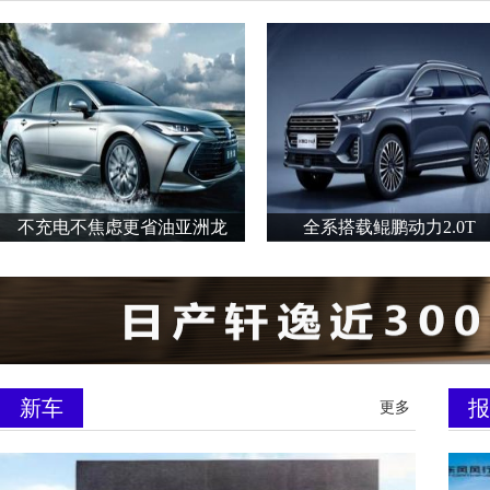
不充电不焦虑更省油亚洲龙
全系搭载鲲鹏动力2.0T
新车
报
更多