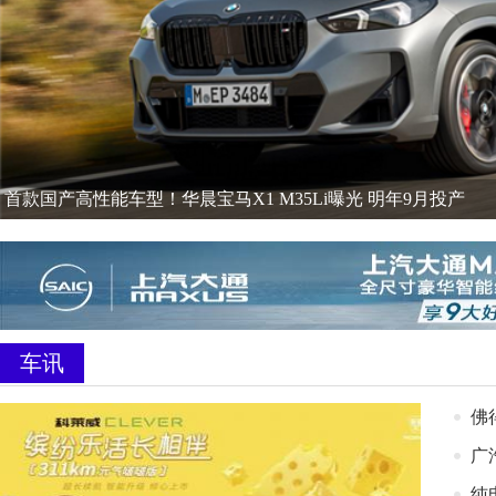
首款国产高性能车型！华晨宝马X1 M35Li曝光 明年9月投产
车讯
佛
广
纯