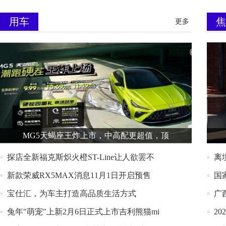
用车
焦
更多
MG5天蝎座王炸上市，中高配更超值，顶
探店全新福克斯炽火橙ST-Line让人欲罢不
离
新款荣威RX5MAX消息11月1日开启预售
国
宝仕汇，为车主打造高品质生活方式
广
兔年"萌宠"上新2月6日正式上市吉利熊猫mi
2