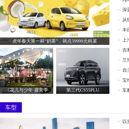
深
从
丰
上
虎年春天第一杯“奶茶”，就点59999元科莱
吉
兰
自
宝
《花儿与少年·露营季
第三代CS55PLU
车
车型
以