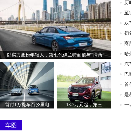
历
至
双
初
商
哈
以实力圈粉年轻人，第七代伊兰特颜值与“情商”
汽
巴
首
是
首付1万提车百公里电
13.7万元起，第三
一
车图