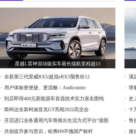
星越L雷神混动版实车最长续航里程超13
全新第三代荣威RX5/超混eRX5预售价12
满
用户体验更便捷、更流畅：Audiconnec
弹
到店即得400元新能源车首选技术实力派名图纯
史
斯柯达全新柯迪亚克GT亮相2022高交会
十
开启进口业务通用汽车将推出生活方式平台“道朗
售
共创提升参与意识，哈弗H9不愧国产标杆
接