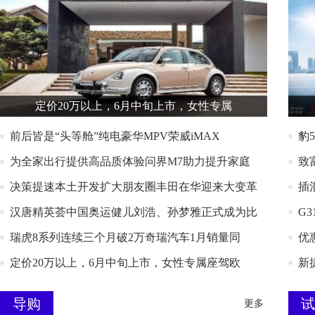
定价20万以上，6月中旬上市，女性专属
前后皆是“头等舱”纯电豪华MPV荣威iMAX
豹
为全家出行提供高品质体验问界M7助力提升家庭
致
决策提速本土开发扩大朋友圈丰田在华迎来大变革
插
汉唐精英荟中国奥运健儿刘浩、孙梦雅正式成为比
G
瑞虎8系列连续三个月破2万奇瑞汽车1月销量同
优
定价20万以上，6月中旬上市，女性专属座驾欧
新
导购
试
更多