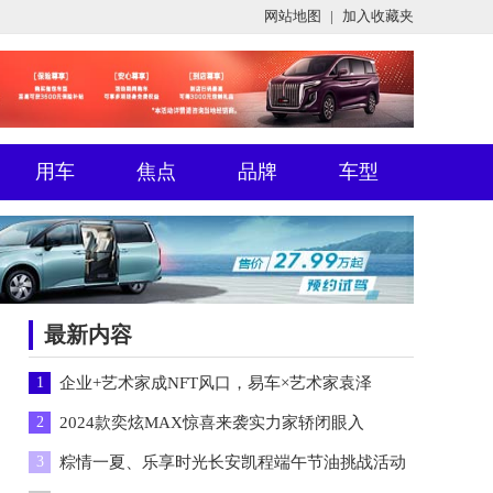
网站地图
|
加入收藏夹
用车
焦点
品牌
车型
最新内容
1
企业+艺术家成NFT风口，易车×艺术家袁泽
2
2024款奕炫MAX惊喜来袭实力家轿闭眼入
3
粽情一夏、乐享时光长安凯程端午节油挑战活动