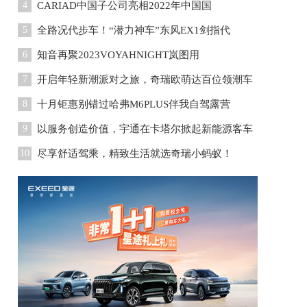
4
CARIAD中国子公司亮相2022年中国国
5
全路况代步车！“潜力神车”东风EX1剑指代
6
知音再聚2023VOYAHNIGHT岚图用
7
开启年轻新潮派对之旅，奇瑞欧萌达百位领潮车
8
十月钜惠别错过哈弗M6PLUS伴我自驾露营
9
以服务创造价值，宇通在卡塔尔掀起新能源客车
10
尽享舒适驾乘，精致生活就选奇瑞小蚂蚁！