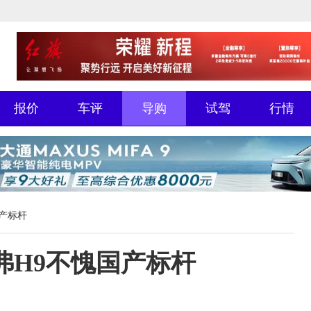
报价
车评
导购
试驾
行情
国产标杆
弗H9不愧国产标杆