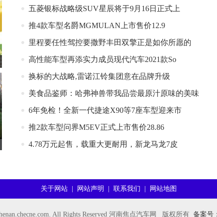
五菱银标战略级SUV星辰将于9月16日正式上
推4款车型名爵MGMULAN上市售价12.9
​里程要任性驾控要撒野丰田双擎正是如你所愿的
高性能车型再添实力成员现代汽车2021款So
换标的大战略,雷诺江铃集团意在品牌升级
美食品鉴师：哈弗神兽带我品尝最原汁原味的美味
6年免检！全新一代捷途X90等7座车型迎来市
推2款车型问界M5EV正式上市售价28.86
4.78万元起售，载重大更耐用，新龙马龙7皮
关于网站
|
网站声明
|
联系我们
|
网站地图
 henan.checne.com. All Rights Reserved 河南焦点汽车网 版权所有
备案号：沪