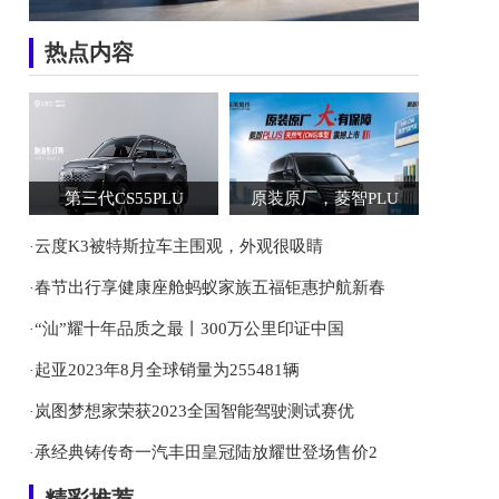
热点内容
第三代CS55PLU
原装原厂，菱智PLU
云度K3被特斯拉车主围观，外观很吸睛
·
春节出行享健康座舱蚂蚁家族五福钜惠护航新春
·
“汕”耀十年品质之最丨300万公里印证中国
·
起亚2023年8月全球销量为255481辆
·
岚图梦想家荣获2023全国智能驾驶测试赛优
·
承经典铸传奇一汽丰田皇冠陆放耀世登场售价2
·