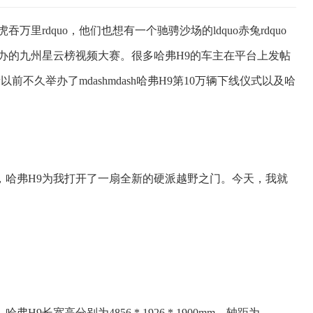
万里rdquo，他们也想有一个驰骋沙场的ldquo赤兔rdquo
办的九州星云榜视频大赛。很多哈弗H9的车主在平台上发帖
以前不久举办了mdashmdash哈弗H9第10万辆下线仪式以及哈
，哈弗H9为我打开了一扇全新的硬派越野之门。今天，我就
长宽高分别为4856 * 1926 * 1900mm，轴距为