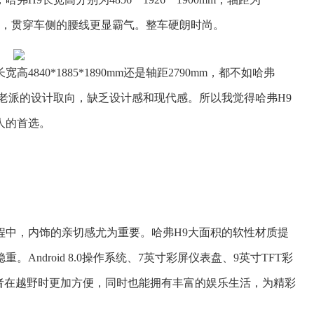
十足，贯穿车侧的腰线更显霸气。整车硬朗时尚。
40*1885*1890mm还是轴距2790mm，都不如哈弗
老派的设计取向，缺乏设计感和现代感。所以我觉得哈弗H9
人的首选。
程中，内饰的亲切感尤为重要。哈弗H9大面积的软性材质提
ndroid 8.0操作系统、7英寸彩屏仪表盘、9英寸TFT彩
者在越野时更加方便，同时也能拥有丰富的娱乐生活，为精彩