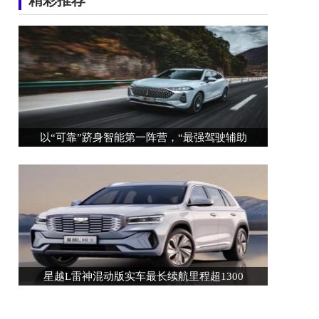
精彩推荐
以“可靠”跻身智能第一阵营，“最强驾驶辅助
星越L雷神混动版实车最长续航里程超1300