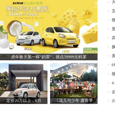
推
虎年春天第一杯“奶茶”，就点59999元科莱
推
定价20万以上，6月
《花儿与少年·露营季