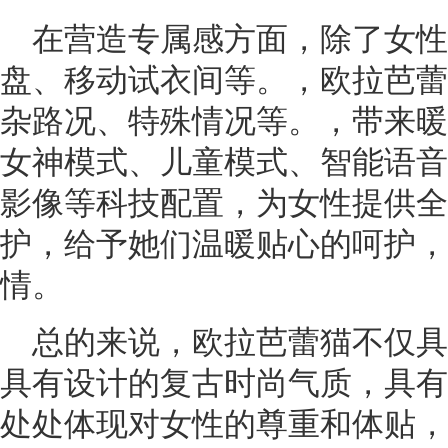
在营造专属感方面，除了女性
盘、移动试衣间等。，欧拉芭蕾
杂路况、特殊情况等。，带来暖
女神模式、儿童模式、智能语音自
影像等科技配置，为女性提供全
护，给予她们温暖贴心的呵护，
情。
总的来说，欧拉芭蕾猫不仅具
具有设计的复古时尚气质，具有
处处体现对女性的尊重和体贴，