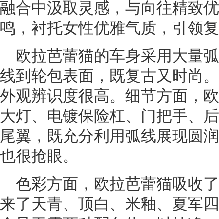
融合中汲取灵感，与向往精致优
鸣，衬托女性优雅气质，引领复
欧拉芭蕾猫的车身采用大量弧
线到轮包表面，既复古又时尚。
外观辨识度很高。细节方面，欧
大灯、电镀保险杠、门把手、后
尾翼，既充分利用弧线展现圆润
也很抢眼。
色彩方面，欧拉芭蕾猫吸收了
来了天青、顶白、米釉、夏军四