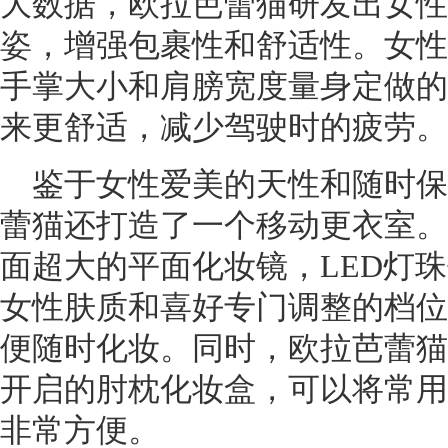
大数据，欧拉芭蕾猫研发出女性
姿，增强包裹性和舒适性。女性
手掌大小和肩膀宽度量身定做的
来更舒适，减少驾驶时的疲劳。
鉴于女性爱美的天性和随时保
蕾猫还打造了一个移动更衣室。
面超大的平面化妆镜，LED灯
女性肤质和喜好专门调整的档位
便随时化妆。同时，欧拉芭蕾猫
开启的肘枕化妆盒，可以将常用
非常方便。