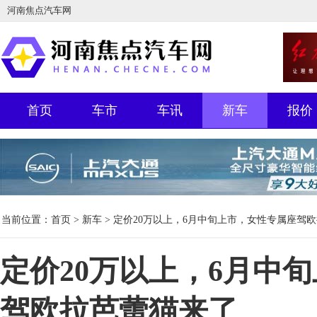
河南焦点汽车网
首页
车市
车讯
新车
报价
当前位置：
首页
>
新车
> 定价20万以上，6月中旬上市，女性专属座驾
定价20万以上，6月中
驾欧拉芭蕾猫来了