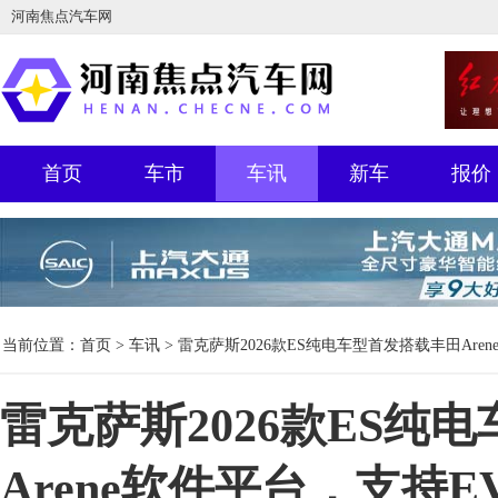
河南焦点汽车网
首页
车市
车讯
新车
报价
当前位置：
首页
>
车讯
> 雷克萨斯2026款ES纯电车型首发搭载丰田Are
雷克萨斯2026款ES纯
Arene软件平台，支持E